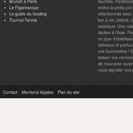
Brunch à Paris
fauchés, Parisfood.
Le Figaroscope
restos à petits pr
Le guide du fooding
sélectionnés avec 
Tournoi-Tennis
bar à vin, bistrot,
asiatique. Une rub
dédiée à l’Asie. P
ce type d’établiss
délicieux et parfum
vos fourchettes ! 
laisser vos comme
de mauvaise surpri
nous signaler vos
Contact
Mentions légales
Plan du site