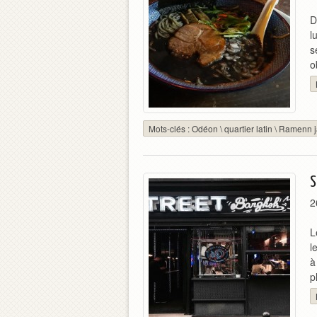
D
l
s
o
Mots-clés :
Odéon
\
quartier latin
\
Ramenn j
S
2
L
l
à
p