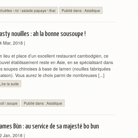
ahuètes
\
riz
\
salade papaye
\
thaî
Publié dans :
Asiatique
asty nouilles : ah la bonne sousoupe !
4 Mar, 2018
|
n lieu et place d’un excellent restaurant cambodgien, ce
ouvel établissement reste en Asie, en se spécialisant dans
es soupes chinoises à base de lamen (nouilles fabriquées
aison). Vous aurez le choix parmi de nombreuses [...]
Lire la suite
oli
\
soupe
Publié dans :
Asiatique
ames Bùn : au service de sa majesté bo bun
2 Jan, 2018
|