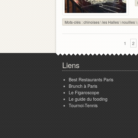
Mots-clés :
chinoises
\
les Halles
\
nouilles
\
1
2
Liens
Best Restaurants Paris
Brunch à Paris
Le Figaroscope
Le guide du fooding
Tournoi-Tennis