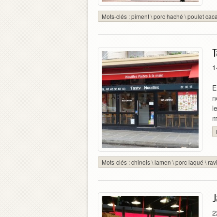
Mots-clés :
piment
\
porc haché
\
poulet cac
T
1
E
n
l
m
Mots-clés :
chinois
\
lamen
\
porc laqué
\
ravi
J
2