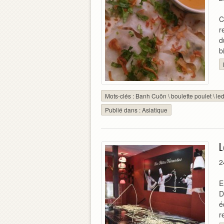
C
r
d
b
Mots-clés :
Banh Cuôn
\
boulette poulet
\
led
Publié dans :
Asiatique
L
2
E
D
é
r