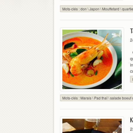
Mots-clés :
don
\
Japon
\
Mouffetard
\
quartie
T
2
C
q
i
c
Mots-clés :
Marais
\
Pad thaï
\
salade boeuf c
K
2