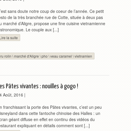
’est sans doute notre coup de coeur de l’année. Ce petit
esto de la très branchée rue de Cotte, située à deux pas
u marché d’Aligre, propose une fine cuisine vietnamienne
istronomique. Le couple aux [...]
Lire la suite
ru rolin
\
marché d'Aligre
\
pho
\
veau caramel
\
vietnamien
es Pâtes vivantes : nouilles à gogo !
4 Août, 2016
|
n franchissant la porte des Pâtes vivantes, c’est un peu
isneyland dans cette fantoche chinoise des Halles : un
cran géant diffuse en effet en continu des vidéos du
estaurant expliquant en détails comment sont [...]