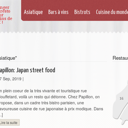
nger
 resto
Asiatique
Bars à vins
Bistrots
Cuisine du mond
ur
ins de
 !
iatique"
Restau
apillon: Japan street food
7 Sep, 2019
|
n plein coeur de la très vivante et touristique rue
ouffetard, voilà un resto qui détonne. Chez Papillon, on
ropose, dans un cadre très bistro parisien, une
avoureuse cuisine de rue japonaise à prix modique. Dans
..]
Lire la suite