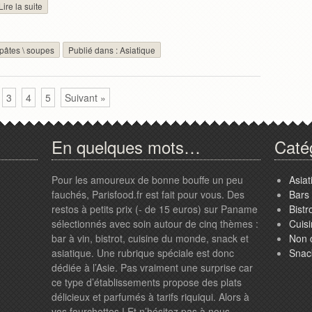
Lire la suite
pâtes
\
soupes
Publié dans :
Asiatique
3
4
5
Suivant »
En quelques mots…
Caté
Pour les amoureux de bonne bouffe un peu
Asiat
fauchés, Parisfood.fr est fait pour vous. Des
Bars 
restos à petits prix (- de 15 euros) sur Paname
Bistr
sélectionnés avec soin autour de cinq thèmes :
Cuis
bar à vin, bistrot, cuisine du monde, snack et
Non 
asiatique. Une rubrique spéciale est donc
Snac
dédiée à l’Asie. Pas vraiment une surprise car
ce type d’établissements propose des plats
délicieux et parfumés à tarifs riquiqui. Alors à
vos fourchettes ! Et n’hésitez pas à nous