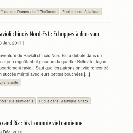
ï
\
rue des Dames
\
thaî
\
Thaïlande
Publié dans :
Asiatique
avioli chinois Nord-Est : Echoppes à dim-sum
0 Jan, 2017
|
’aventure de Ravioli chinois Nord Est a débuté dans un
ocal peu ragoûtant et glauque du quartier Belleville, façon
ppartement ravioli. Sauf que les patrons ont vite rencontré
n succès mérité avec leurs petites bouchées [...]
Lire la suite
inois
\
rue saint-denis
Publié dans :
Asiatique
,
Snack
o and Riz : bistronomie vietnamienne
9 Déc, 2016
|