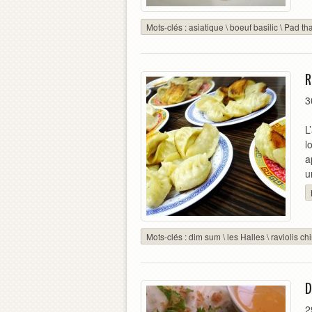
Mots-clés :
asiatique
\
boeuf basilic
\
Pad tha
R
3
L
l
a
u
Mots-clés :
dim sum
\
les Halles
\
raviolis ch
D
2