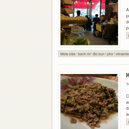
A
p
d
p
Mots-clés :
banh mi
\
Bo bun
\
pho
\
vitnami
M
1
C
a
d
a