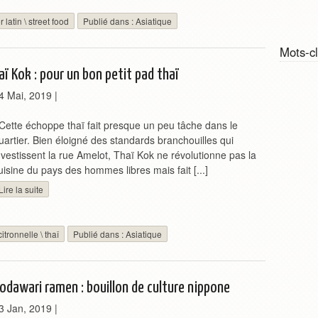
r latin
\
street food
Publié dans :
Asiatique
Mots-c
aï Kok : pour un bon petit pad thaï
4 Mai, 2019
|
ette échoppe thaï fait presque un peu tâche dans le
uartier. Bien éloigné des standards branchouilles qui
nvestissent la rue Amelot, Thaï Kok ne révolutionne pas la
uisine du pays des hommes libres mais fait [...]
Lire la suite
itronnelle
\
thaî
Publié dans :
Asiatique
odawari ramen : bouillon de culture nippone
3 Jan, 2019
|