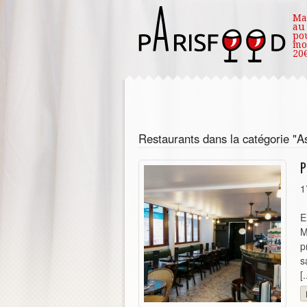
Ma
au
po
mo
20€
Restaurants dans la catégorie "As
P
1
E
M
p
s
[.