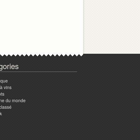
gories
ique
à vins
ots
ine du monde
classé
k