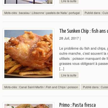
Lire la suite
Mots-clés :
bacalau
\
Libsonne
\
pasteis de Nata
\
portugal
Publié dans :
Cui
The Sunken Chip : fish ans
28 Juil, 2017
|
Le problème du fish and chips, 
outre-manche, c’est souvent la 
utilisés : poisson manquant de f
grasses vous obligeant à passer
[...]
Lire la suite
Mots-clés :
Canal Saint-Martin
\
Fish and Chips
\
poisson
Publié dans :
Cuis
Primo : Pasta fresca