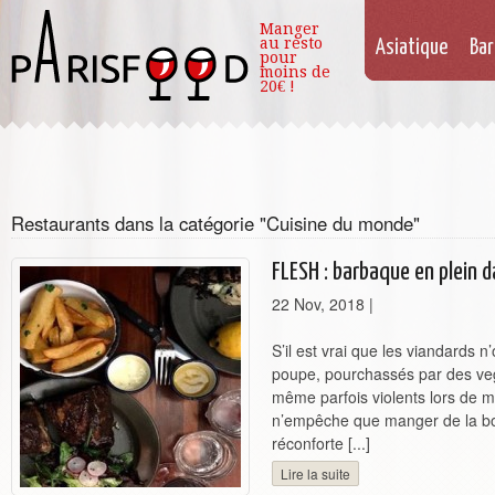
Manger
au resto
Asiatique
Bar
pour
moins de
20€ !
Restaurants dans la catégorie "Cuisine du monde"
FLESH : barbaque en plein da
22 Nov, 2018
|
S’il est vrai que les viandards n
poupe, pourchassés par des ve
même parfois violents lors de ma
n’empêche que manger de la b
réconforte [...]
Lire la suite