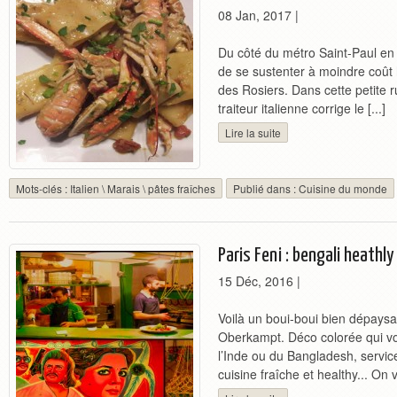
08 Jan, 2017
|
Du côté du métro Saint-Paul en p
de se sustenter à moindre coût 
des Rosiers. Dans cette petite r
traiteur italienne corrige le [...]
Lire la suite
Mots-clés :
Italien
\
Marais
\
pâtes fraîches
Publié dans :
Cuisine du monde
Paris Feni : bengali heathly
15 Déc, 2016
|
Voilà un boui-boui bien dépaysa
Oberkampt. Déco colorée qui vo
l’Inde ou du Bangladesh, servic
cuisine fraîche et healthy... On vi