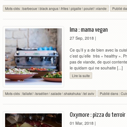
Mots-clés :
barbecue
\
black angus
\
frites
\
pigalle
\
poulet
\
viande
Publié da
Ima : mama vegan
27 Sep, 2018
|
Ce qu’il y a de bien avec la cui
c’est qu’elle très « healthy ».
pas de viande, de quoi contente
le quidam qui ne souhaite [...]
Lire la suite
Mots-clés :
fallafel
\
Israélien
\
salade
\
shakshuka
\
tel aviv
Publié dans :
Cui
Oxymore : pizza du terroir
01 Mar, 2018
|