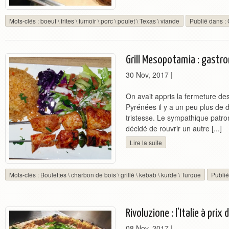
Mots-clés :
boeuf
\
frites
\
fumoir
\
porc
\
poulet
\
Texas
\
viande
Publié dans :
Grill Mesopotamia : gastro
30 Nov, 2017
|
On avait appris la fermeture des
Pyrénées il y a un peu plus de
tristesse. Le sympathique patr
décidé de rouvrir un autre [...]
Lire la suite
Mots-clés :
Boulettes
\
charbon de bois
\
grillé
\
kebab
\
kurde
\
Turque
Publié
Rivoluzione : l’Italie à pri
08 Nov, 2017
|