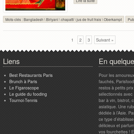
Lire la suite
Mots-clés :
Bangladesh
\
Biriyani
\
chapatti
\
jus de fruit frais
\
Oberkampt
Pub
1
2
3
Suivant »
Liens
En quelqu
Best Restaurants Paris
Pour les amoureux
Brunch à Paris
fauchés, Parisfood.
Le Figaroscope
restos à petits pr
Le guide du fooding
sélectionnés avec 
Tournoi-Tennis
bar à vin, bistrot,
asiatique. Une rub
dédiée à l’Asie. P
ce type d’établiss
délicieux et parfum
vos fourchettes ! 