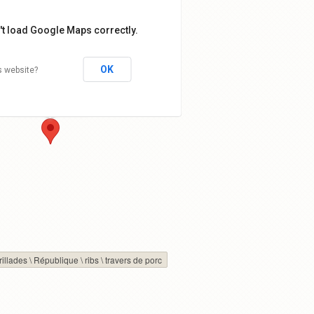
't load Google Maps correctly.
27 Rue Meslay
OK
s website?
75003 Paris,
France
Directions to
Zoom
rillades
\
République
\
ribs
\
travers de porc