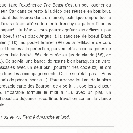
que, faire l’expérience
The Beast
c’est un peu toucher du
eur. Car dans ce resto à la déco très réussie en bois brut,
endant des heures dans un fumoir, technique empruntée
à
 Texas où est allé se former le frenchy de patron Thomas
 baptisé « la bête », vous pourrez goûter aux délicieux plat
e boeuf (11€) black Angus, à la saucisse de boeuf Black
er (11€), au poulet fermier (9€) ou à l’effiloché de porc
es et fumées à la perfection, peuvent être accompagnées de
chou kale braisé (5€), de purée au jus de viande (5€), de
). Ce soir-là, une bande de ricains bien baraqués en visite
sasiés avec un seul plat (pourtant très copieux!) et ont
 tous les accompagnements. On ne se refait pas… Bons
noix de pécan, cookie…). Pour arrosez tout ça, de la bière
incroyable carte des Bourbon de 4,5€ à … 66€ les 2 cl pour
. Imparable formule le midi à 15€ avec un plat, un
ouci au déjeuner: repartir au travail en sentant la viande
ts !
1 02 99 77. Fermé dimanche et lundi.