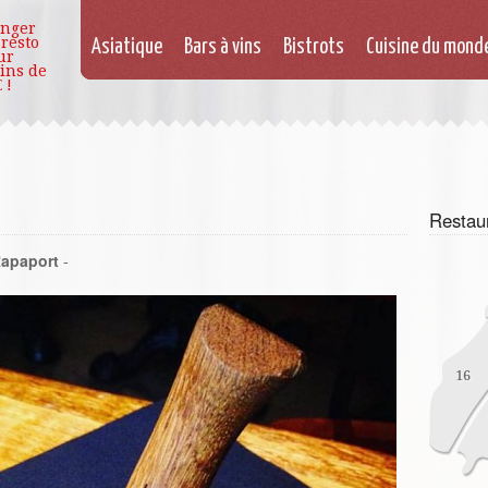
nger
 resto
Asiatique
Bars à vins
Bistrots
Cuisine du mond
ur
ins de
 !
Restau
apaport
-