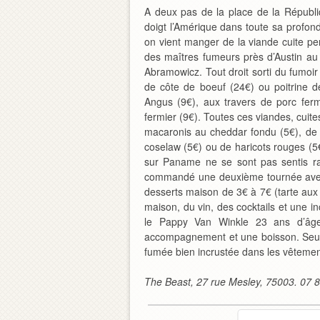
A deux pas de la place de la Républi
doigt
l’Amérique dans toute sa profond
on vient manger de la viande cuite p
des maîtres fumeurs près d’Austin au
Abramowicz. Tout droit sorti du fumoir
de côte de boeuf (24€) ou poitrine d
Angus (9€), aux travers de porc fermi
fermier (9€). Toutes ces viandes, cuit
macaronis au cheddar fondu (5€), de 
coselaw (5€) ou de haricots rouges (5€
sur Paname ne se sont pas sentis ras
commandé une deuxième tournée avec
desserts maison de 3€ à 7€ (tarte aux 
maison, du vin, des cocktails et une 
le Pappy Van Winkle 23 ans d’âge
accompagnement et une boisson. Seul s
fumée bien incrustée dans les vêtemen
The Beast, 27 rue Mesley, 75003. 07 8