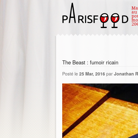
Ma
au
po
mo
20€
The Beast : fumoir ricain
Posté le
25 Mar, 2016
par
Jonathan R