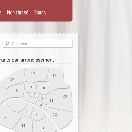
e
Non classé
Snack
rants par arrondissement