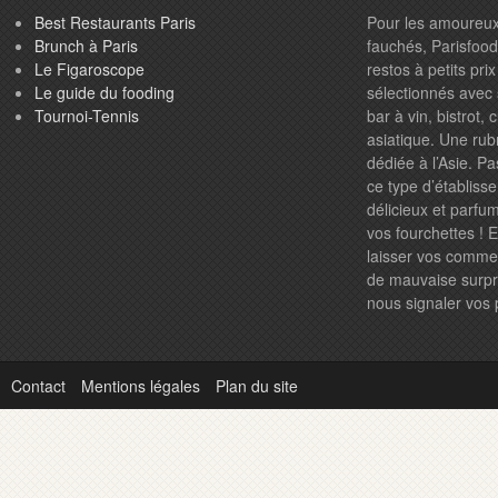
Best Restaurants Paris
Pour les amoureux
Brunch à Paris
fauchés, Parisfood.
Le Figaroscope
restos à petits pr
Le guide du fooding
sélectionnés avec 
Tournoi-Tennis
bar à vin, bistrot,
asiatique. Une rub
dédiée à l’Asie. P
ce type d’établiss
délicieux et parfum
vos fourchettes ! 
laisser vos comme
de mauvaise surpri
nous signaler vos
Contact
Mentions légales
Plan du site