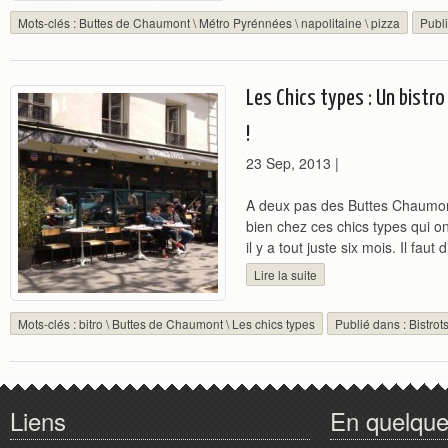
Mots-clés :
Buttes de Chaumont
\
Métro Pyrénnées
\
napolitaine
\
pizza
Publ
Les Chics types : Un bistro
!
23 Sep, 2013
|
A deux pas des Buttes Chaumont
bien chez ces chics types qui on
il y a tout juste six mois. Il faut 
Lire la suite
Mots-clés :
bitro
\
Buttes de Chaumont
\
Les chics types
Publié dans :
Bistrot
Liens
En quelqu