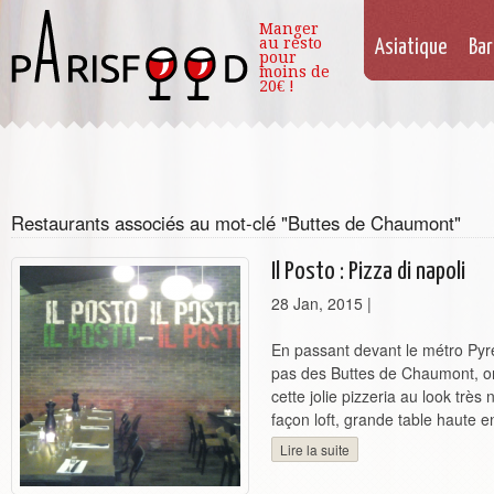
Manger
au resto
Asiatique
Bar
pour
moins de
20€ !
Restaurants associés au mot-clé "Buttes de Chaumont"
Il Posto : Pizza di napoli
28 Jan, 2015
|
En passant devant le métro Pyr
pas des Buttes de Chaumont, 
cette jolie pizzeria au look trè
façon loft, grande table haute en 
Lire la suite