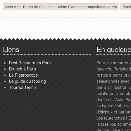
Mots-clés :
Buttes de Chaumont
\
Métro Pyrénnées
\
napolitaine
\
pizza
Publ
Liens
En quelqu
Best Restaurants Paris
Pour les amoureux
Brunch à Paris
fauchés, Parisfood.
Le Figaroscope
restos à petits pr
Le guide du fooding
sélectionnés avec 
Tournoi-Tennis
bar à vin, bistrot,
asiatique. Une rub
dédiée à l’Asie. P
ce type d’établiss
délicieux et parfum
vos fourchettes ! 
laisser vos comme
de mauvaise surpri