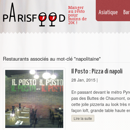
Manger
au resto
Asiatique
Bar
pour
moins de
20€ !
Restaurants associés au mot-clé "napolitaine"
Il Posto : Pizza di napoli
28 Jan, 2015
|
En passant devant le métro Pyr
pas des Buttes de Chaumont, 
cette jolie pizzeria au look trè
façon loft, grande table haute en 
Lire la suite