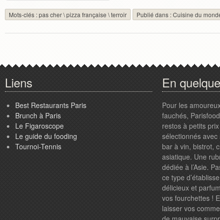
Mots-clés :
pas cher
\
pizza française
\
terroir
Publié dans :
Cuisine du mond
Liens
En quelqu
Best Restaurants Paris
Pour les amoureux
Brunch à Paris
fauchés, Parisfood.
Le Figaroscope
restos à petits pr
Le guide du fooding
sélectionnés avec 
Tournoi-Tennis
bar à vin, bistrot,
asiatique. Une rub
dédiée à l’Asie. P
ce type d’établiss
délicieux et parfum
vos fourchettes ! 
laisser vos comme
de mauvaise surpri