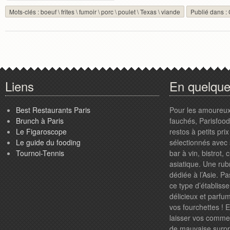
Mots-clés :
boeuf
\
frites
\
fumoir
\
porc
\
poulet
\
Texas
\
viande
Publié dans :
Liens
En quelqu
Best Restaurants Paris
Pour les amoureux
Brunch à Paris
fauchés, Parisfood.
Le Figaroscope
restos à petits pr
Le guide du fooding
sélectionnés avec 
Tournoi-Tennis
bar à vin, bistrot,
asiatique. Une rub
dédiée à l’Asie. P
ce type d’établiss
délicieux et parfum
vos fourchettes ! 
laisser vos comme
de mauvaise surpri